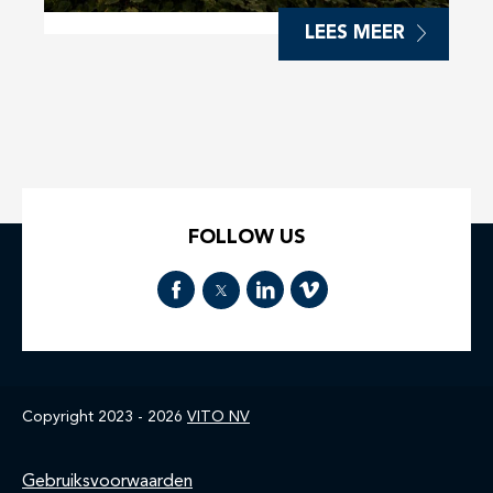
LEES MEER
FOLLOW US
Copyright 2023 - 2026
VITO NV
Footer
Gebruiksvoorwaarden